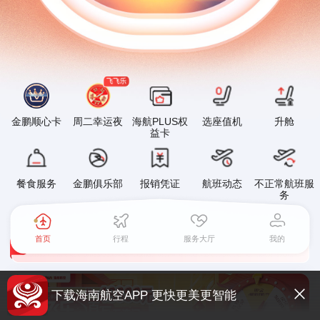
金鹏顺心卡
周二幸运夜
海航PLUS权
选座值机
升舱
益卡
关于海南航空国内航线燃油附加费征收标准调整的通知
餐食服务
金鹏俱乐部
报销凭证
航班动态
不正常航班服
务
海南航空移动平台升级公告
1
2
首页
行程
服务大厅
我的
关于大新华航空国内航线燃油附加费征收标准调整的通知
关于海南航空国内航线燃油附加费征收标准调整的通知
下载海南航空APP 更快更美更智能
海南航空移动平台升级公告