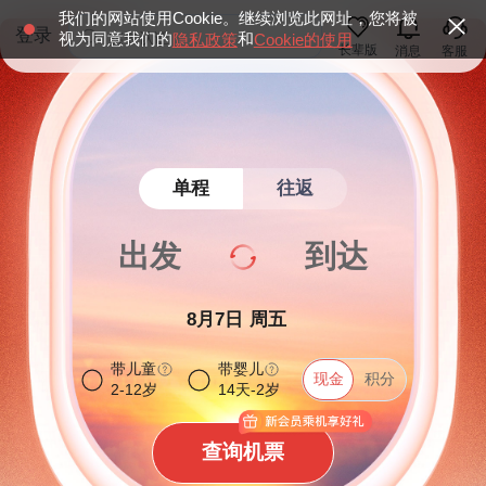
我们的网站使用Cookie。继续浏览此网址，您将被
登录
实名认证
视为同意我们的
和
隐私政策
Cookie的使用
长辈版
消息
客服
爱心版
航变无忧
实名认证
单程
往返
爱心版
航变无忧
出发
到达
8月7日
周五
带儿童
带婴儿
现金
现金
积分
2-12岁
14天-2岁
查询机票